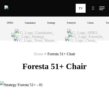
Skip
Men
TV
to
search
main
SPRO
Gamakatsu
Strategy
Freestyle
Cresta
Trou
content
Home
>
Foresta 51+ Chair
Foresta 51+ Chair